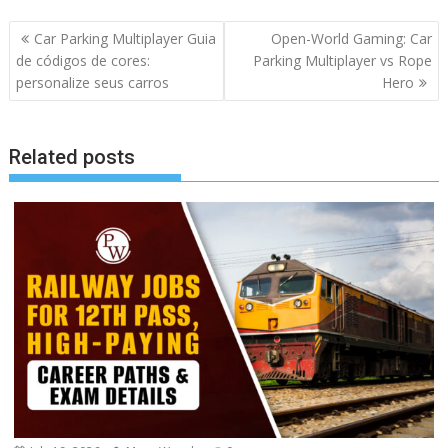
Post
Car Parking Multiplayer Guia
Open-World Gaming: Car
navigation
de códigos de cores:
Parking Multiplayer vs Rope
personalize seus carros
Hero
Related posts